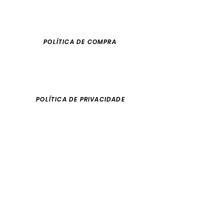
POLÍTICA DE COMPRA
POLÍTICA DE PRIVACIDADE
Email:
sarasvatieditora@gmail.com
São Paulo/Brasil
fone
55 11 997603776
Blog