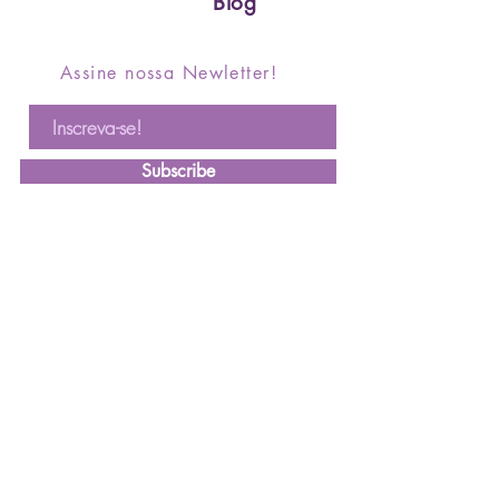
Blog
Assine nossa Newletter!
Subscribe
CRIADO POR SARASVATII EDITORA | 2021 ® TODOS OS DIREITOS RESERVADOS