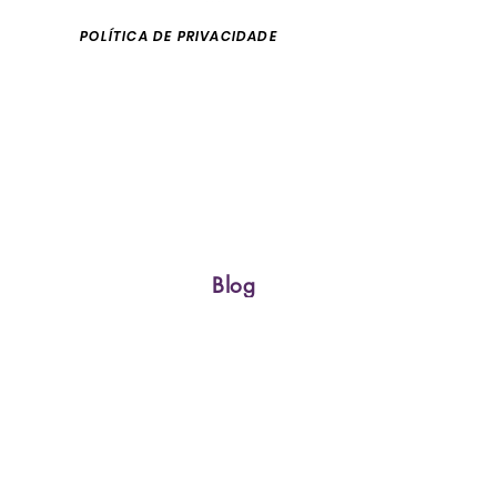
POLÍTICA DE PRIVACIDADE
Email:
sarasvatieditora@gmail.com
São Paulo/Brasil
fone
55 11 997603776
Blog
Assine nossa Newletter!
Subscribe