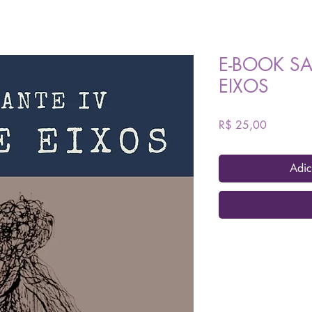
E-BOOK SA
EIXOS
Preço
R$ 25,00
Adic